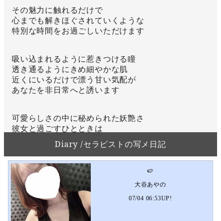
その魅力に触れるだけで
心までも解きほぐされていくような
特別な時間をお過ごしいただけます
吸い込まれるように惹きつける瞳
透き通るようにきめ細やかな肌
近くにいるだけで漂う甘い気配が
あなたを非日常へと誘います
可愛らしさの中に秘められた妖艶さ
彼女と過ごすひとときは
癒しとともに
Diary /セラピストの写メ日記
どこかドキドキするような色香に包まれることでし
ょう
🍉
大谷あやの
💋忘れられない艶やかな癒しの時間を
ぜひご体感ください💋
07/04 06:53UP!