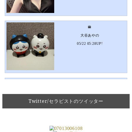
🍔
大谷あやの
05/22 05:28UP!
💐
大谷あやの
Twitter/セラピストのツイッター
05/14 00:33UP!