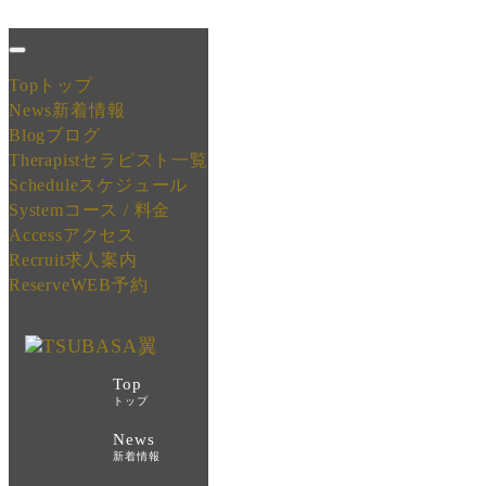
Top
トップ
News
新着情報
Blog
ブログ
Therapist
セラピスト一覧
Schedule
スケジュール
System
コース / 料金
Access
アクセス
Recruit
求人案内
Reserve
WEB予約
Top
トップ
News
新着情報