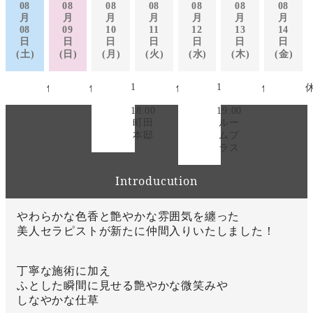
08
08
08
08
08
08
08
月
月
月
月
月
月
月
08
09
10
11
12
13
14
日
日
日
日
日
日
日
(土)
(日)
(月)
(火)
(水)
(木)
(金)
12:00
13:00
休み
休み
休み
休み
～
～
18:00
19:00
町田
ルー
本邸
ムプ
ラス
Introducution
やわらかな色香と艶やかな雰囲気を纏った
美人セラピストが新たに仲間入りいたしました！
丁寧な施術に加え
ふとした瞬間に見せる艶やかな微笑みや
しなやかな仕草